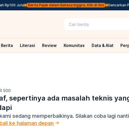
h Rp100 Juta
Berita Pajak dalam Bahasa Inggris, Klik di Sini
Gencarkan Pen
Berita
Literasi
Review
Komunitas
Data & Alat
Per
R 500
f, sepertinya ada masalah teknis yan
dapi
kami sedang memperbaikinya. Silakan coba lagi nanti
ali ke halaman depan