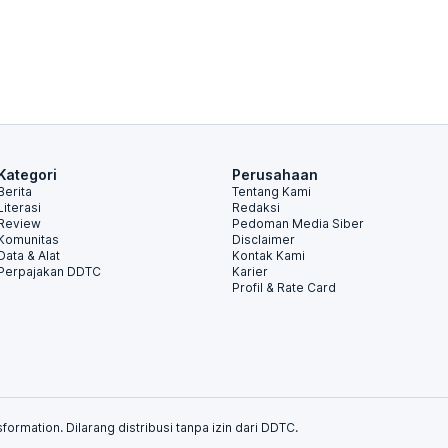
Kategori
Perusahaan
Berita
Tentang Kami
Literasi
Redaksi
Review
Pedoman Media Siber
Komunitas
Disclaimer
Data & Alat
Kontak Kami
Perpajakan DDTC
Karier
Profil & Rate Card
formation. Dilarang distribusi tanpa izin dari DDTC.