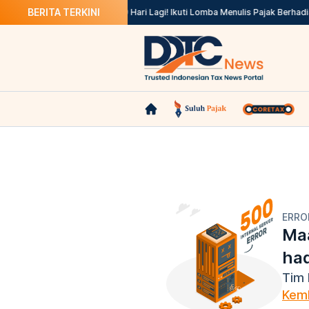
BERITA TERKINI
un Jadi US$145,3 M
Tinggal 9 Hari Lagi! Ikuti Lomba Menulis Pajak Berhadia
ERRO
Maa
ha
Tim 
Kemb