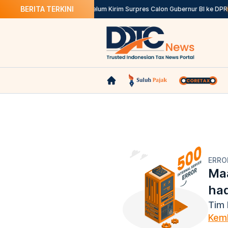
BERITA TERKINI
or SPT Tepat Waktu
Istana Belum Kirim Surpres Calon Gubernur BI ke DPR
ERRO
Maa
ha
Tim 
Kemb