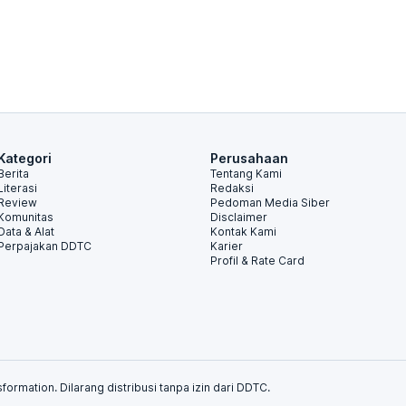
Kategori
Perusahaan
Berita
Tentang Kami
Literasi
Redaksi
Review
Pedoman Media Siber
Komunitas
Disclaimer
Data & Alat
Kontak Kami
Perpajakan DDTC
Karier
Profil & Rate Card
formation. Dilarang distribusi tanpa izin dari DDTC.