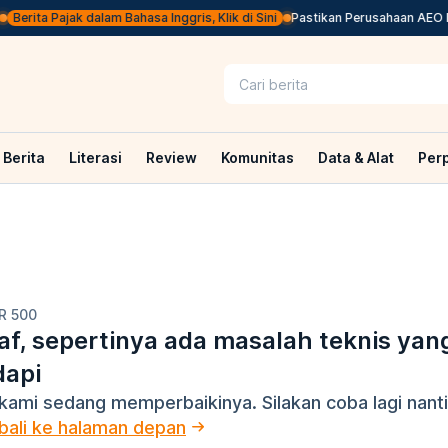
Berita Pajak dalam Bahasa Inggris, Klik di Sini
Pastikan Perusahaan AEO Pa
Berita
Literasi
Review
Komunitas
Data & Alat
Per
R 500
f, sepertinya ada masalah teknis yan
dapi
kami sedang memperbaikinya. Silakan coba lagi nanti
ali ke halaman depan