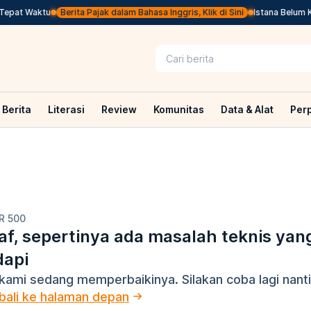
epat Waktu
Berita Pajak dalam Bahasa Inggris, Klik di Sini
Istana Belum Ki
Berita
Literasi
Review
Komunitas
Data & Alat
Per
R 500
f, sepertinya ada masalah teknis yan
dapi
kami sedang memperbaikinya. Silakan coba lagi nanti
ali ke halaman depan