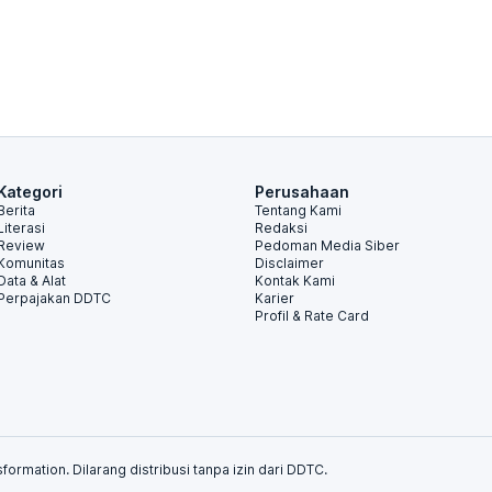
Kategori
Perusahaan
Berita
Tentang Kami
Literasi
Redaksi
Review
Pedoman Media Siber
Komunitas
Disclaimer
Data & Alat
Kontak Kami
Perpajakan DDTC
Karier
Profil & Rate Card
formation. Dilarang distribusi tanpa izin dari DDTC.