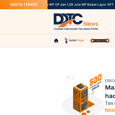
BERITA TERKINI
i Ketentuannya
DJP: 12,12 Juta WP OP dan 1,08 Juta WP Badan Lapor SPT T
ERRO
Maa
ha
Tim 
Kemb