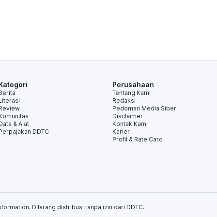
Kategori
Perusahaan
Berita
Tentang Kami
Literasi
Redaksi
Review
Pedoman Media Siber
Komunitas
Disclaimer
Data & Alat
Kontak Kami
Perpajakan DDTC
Karier
Profil & Rate Card
formation. Dilarang distribusi tanpa izin dari DDTC.