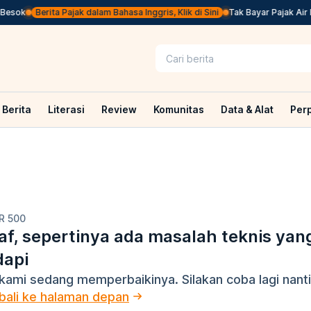
Besok
Berita Pajak dalam Bahasa Inggris, Klik di Sini
Tak Bayar Pajak Air 
Berita
Literasi
Review
Komunitas
Data & Alat
Per
R 500
f, sepertinya ada masalah teknis yan
dapi
kami sedang memperbaikinya. Silakan coba lagi nanti
ali ke halaman depan