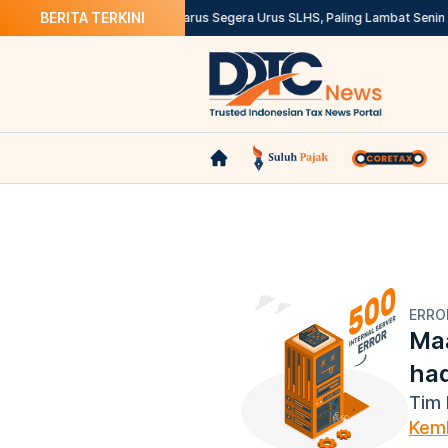
BERITA TERKINI
vestasi China
Semua SPPG Harus Segera Urus SLHS, Paling Lambat Senin 
ERRO
Maa
ha
Tim 
Kemb