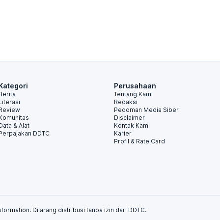
Kategori
Perusahaan
Berita
Tentang Kami
Literasi
Redaksi
Review
Pedoman Media Siber
Komunitas
Disclaimer
Data & Alat
Kontak Kami
Perpajakan DDTC
Karier
Profil & Rate Card
formation. Dilarang distribusi tanpa izin dari DDTC.