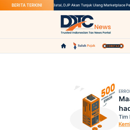
BERITA TERKINI
tax? Ini Solusinya
Kepdirjen Batal, DJP Akan Tunjuk Ulang Marketplace Pe
ERRO
Maa
ha
Tim 
Kemb