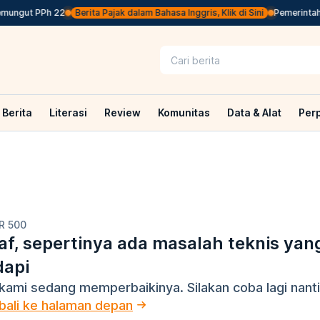
mungut PPh 22
Berita Pajak dalam Bahasa Inggris, Klik di Sini
Pemerintah J
Berita
Literasi
Review
Komunitas
Data & Alat
Per
R 500
f, sepertinya ada masalah teknis yan
dapi
kami sedang memperbaikinya. Silakan coba lagi nanti
ali ke halaman depan