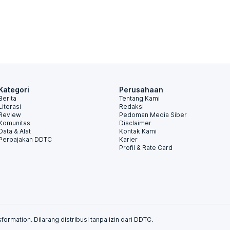
Kategori
Perusahaan
Berita
Tentang Kami
Literasi
Redaksi
Review
Pedoman Media Siber
Komunitas
Disclaimer
Data & Alat
Kontak Kami
Perpajakan DDTC
Karier
Profil & Rate Card
formation. Dilarang distribusi tanpa izin dari DDTC.