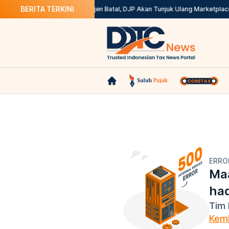
BERITA TERKINI
oretax? Ini Solusinya
Kepdirjen Batal, DJP Akan Tunjuk Ulang Marketplac
ERRO
Maa
ha
Tim 
Kemb