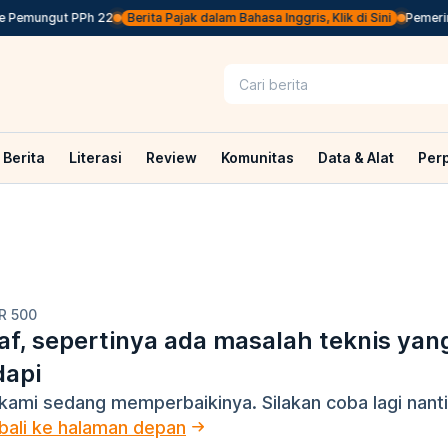
e Pemungut PPh 22
Berita Pajak dalam Bahasa Inggris, Klik di Sini
Pemerint
Berita
Literasi
Review
Komunitas
Data & Alat
Per
R 500
f, sepertinya ada masalah teknis yan
dapi
kami sedang memperbaikinya. Silakan coba lagi nanti
ali ke halaman depan