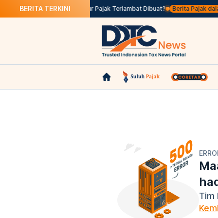
BERITA TERKINI
 Lolos Seleksi
Apa Itu Faktur Pajak Terlambat Dibuat?
Berita Pajak dalam
ERRO
Maa
ha
Tim 
Kemb