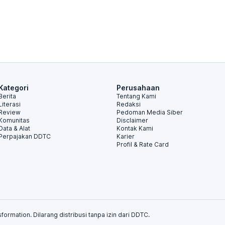
Kategori
Perusahaan
Berita
Tentang Kami
Literasi
Redaksi
Review
Pedoman Media Siber
Komunitas
Disclaimer
Data & Alat
Kontak Kami
Perpajakan DDTC
Karier
Profil & Rate Card
formation. Dilarang distribusi tanpa izin dari DDTC.