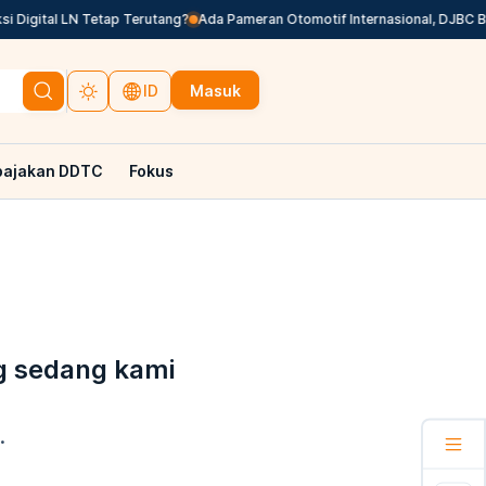
Digital LN Tetap Terutang?
Ada Pameran Otomotif Internasional, DJBC Be
Masuk
ID
pajakan DDTC
Fokus
g sedang kami
.