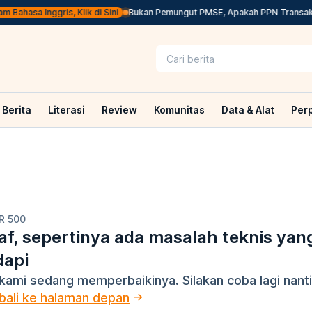
 Bahasa Inggris, Klik di Sini
Bukan Pemungut PMSE, Apakah PPN Transaksi 
Berita
Literasi
Review
Komunitas
Data & Alat
Per
R 500
f, sepertinya ada masalah teknis yan
dapi
kami sedang memperbaikinya. Silakan coba lagi nanti
ali ke halaman depan