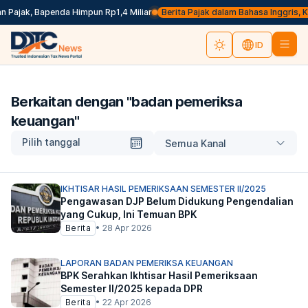
Pajak, Bapenda Himpun Rp1,4 Miliar
Berita Pajak dalam Bahasa Inggris, Klik
ID
Berkaitan dengan "
badan pemeriksa
keuangan
"
Pilih tanggal
Semua Kanal
IKHTISAR HASIL PEMERIKSAAN SEMESTER II/2025
Pengawasan DJP Belum Didukung Pengendalian
yang Cukup, Ini Temuan BPK
Berita
•
28 Apr 2026
LAPORAN BADAN PEMERIKSA KEUANGAN
BPK Serahkan Ikhtisar Hasil Pemeriksaan
Semester II/2025 kepada DPR
Berita
•
22 Apr 2026