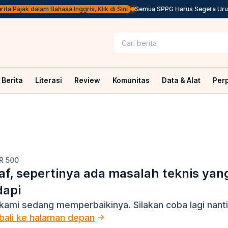
ta Pajak dalam Bahasa Inggris, Klik di Sini
Semua SPPG Harus Segera Urus 
Berita
Literasi
Review
Komunitas
Data & Alat
Per
R 500
f, sepertinya ada masalah teknis yan
dapi
kami sedang memperbaikinya. Silakan coba lagi nanti
ali ke halaman depan