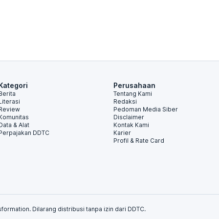
Kategori
Perusahaan
Berita
Tentang Kami
Literasi
Redaksi
Review
Pedoman Media Siber
Komunitas
Disclaimer
Data & Alat
Kontak Kami
Perpajakan DDTC
Karier
Profil & Rate Card
formation. Dilarang distribusi tanpa izin dari DDTC.