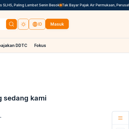
SLHS, Paling Lambat Senin Besok
Tak Bayar Pajak Air Permukaan, Perusah
Masuk
ID
pajakan DDTC
Fokus
g sedang kami
.