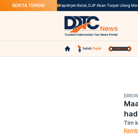
BERITA TERKINI
 di Coretax? Ini Solusinya
Kepdirjen Batal, DJP Akan Tunjuk Ulang Marke
ERROR
Maa
had
Tim k
Kemb