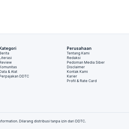
Kategori
Perusahaan
Berita
Tentang Kami
Literasi
Redaksi
Review
Pedoman Media Siber
Komunitas
Disclaimer
Data & Alat
Kontak Kami
Perpajakan DDTC
Karier
Profil & Rate Card
formation. Dilarang distribusi tanpa izin dari DDTC.