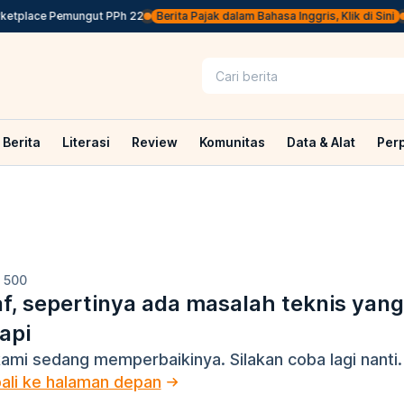
tplace Pemungut PPh 22
Berita Pajak dalam Bahasa Inggris, Klik di Sini
Pem
Berita
Literasi
Review
Komunitas
Data & Alat
Per
 500
f, sepertinya ada masalah teknis yan
api
ami sedang memperbaikinya. Silakan coba lagi nanti.
ali ke halaman depan