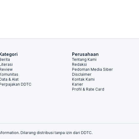
Kategori
Perusahaan
Berita
Tentang Kami
Literasi
Redaksi
Review
Pedoman Media Siber
Komunitas
Disclaimer
Data & Alat
Kontak Kami
Perpajakan DDTC
Karier
Profil & Rate Card
formation. Dilarang distribusi tanpa izin dari DDTC.