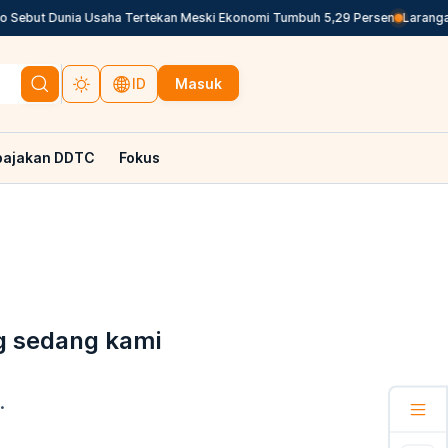
Sebut Dunia Usaha Tertekan Meski Ekonomi Tumbuh 5,29 Persen
Larangan
Masuk
ID
pajakan DDTC
Fokus
g sedang kami
.