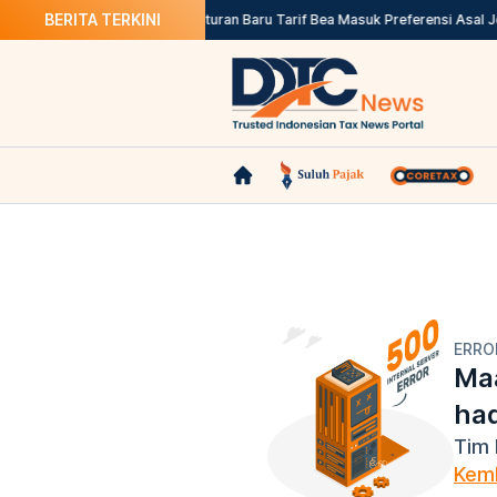
BERITA TERKINI
iar, Termasuk untuk Pajak
Aturan Baru Tarif Bea Masuk Preferensi Asal Jep
ERRO
Maa
ha
Tim 
Kemb