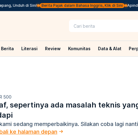
ang, Unduh di Sini!
Berita Pajak dalam Bahasa Inggris, Klik di Sini
Apindo 
Berita
Literasi
Review
Komunitas
Data & Alat
Per
R 500
f, sepertinya ada masalah teknis yan
dapi
kami sedang memperbaikinya. Silakan coba lagi nanti
ali ke halaman depan