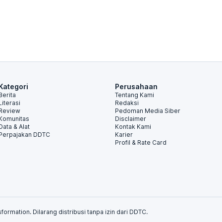
Kategori
Perusahaan
Berita
Tentang Kami
Literasi
Redaksi
Review
Pedoman Media Siber
Komunitas
Disclaimer
Data & Alat
Kontak Kami
Perpajakan DDTC
Karier
Profil & Rate Card
formation. Dilarang distribusi tanpa izin dari DDTC.