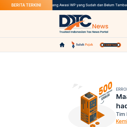
BERITA TERKINI
ma DDTC Academy
DJP Berwenang Awasi WP yang Sudah dan Belum Tambah 
ERRO
Maa
ha
Tim 
Kemb