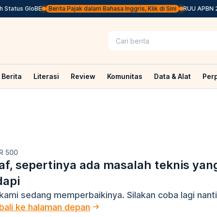
Status GloBE
Berita Pajak dalam Bahasa Inggris, Klik di Sini
RUU APBN 202
Berita
Literasi
Review
Komunitas
Data & Alat
Per
R 500
f, sepertinya ada masalah teknis yan
dapi
kami sedang memperbaikinya. Silakan coba lagi nanti
ali ke halaman depan