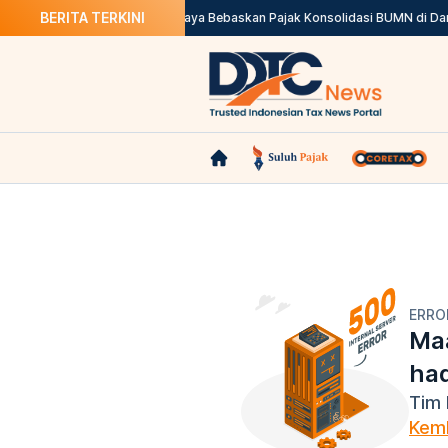
BERITA TERKINI
ak Penjualan Kendaraan
Purbaya Bebaskan Pajak Konsolidasi BUMN di Dana
ERRO
Maa
ha
Tim 
Kemb