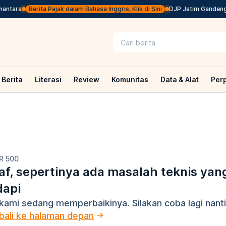
ntara
Berita Pajak dalam Bahasa Inggris, Klik di Sini
DJP Jatim Gandeng G
Berita
Literasi
Review
Komunitas
Data & Alat
Per
R 500
f, sepertinya ada masalah teknis yan
dapi
kami sedang memperbaikinya. Silakan coba lagi nanti
ali ke halaman depan