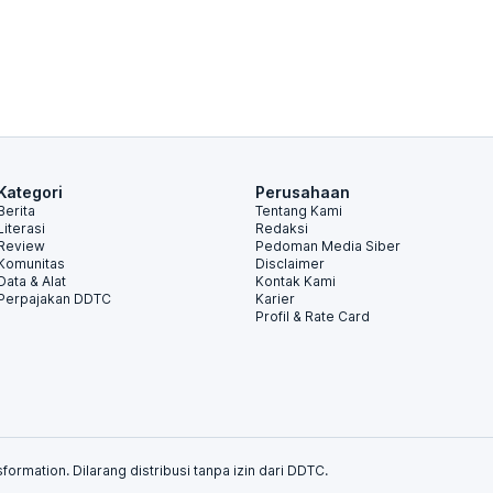
Kategori
Perusahaan
Berita
Tentang Kami
Literasi
Redaksi
Review
Pedoman Media Siber
Komunitas
Disclaimer
Data & Alat
Kontak Kami
Perpajakan DDTC
Karier
Profil & Rate Card
formation. Dilarang distribusi tanpa izin dari DDTC.