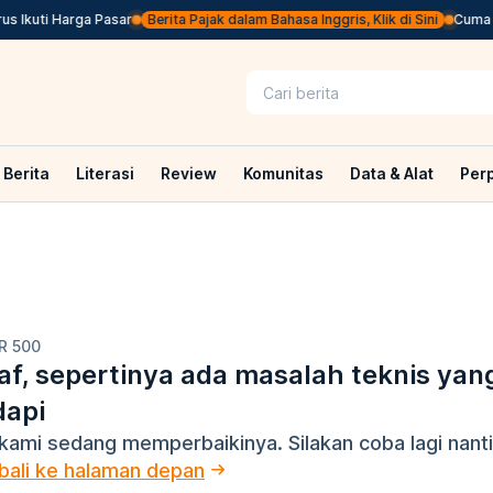
 Ikuti Harga Pasar
Berita Pajak dalam Bahasa Inggris, Klik di Sini
Cuma Be
Berita
Literasi
Review
Komunitas
Data & Alat
Per
R 500
f, sepertinya ada masalah teknis yan
dapi
kami sedang memperbaikinya. Silakan coba lagi nanti
ali ke halaman depan