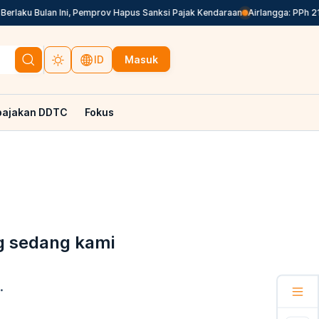
rlaku Bulan Ini, Pemprov Hapus Sanksi Pajak Kendaraan
Airlangga: PPh 21
Masuk
ID
pajakan DDTC
Fokus
g sedang kami
.