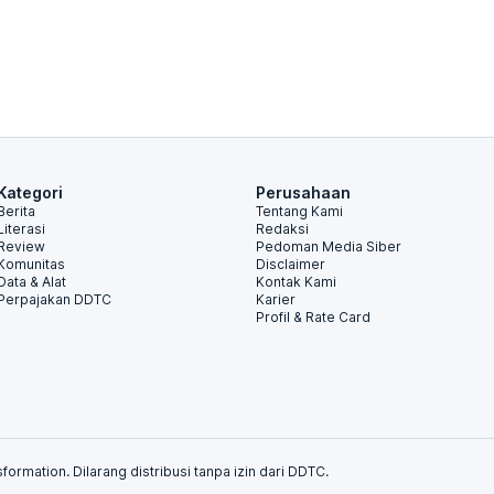
Kategori
Perusahaan
Berita
Tentang Kami
Literasi
Redaksi
Review
Pedoman Media Siber
Komunitas
Disclaimer
Data & Alat
Kontak Kami
Perpajakan DDTC
Karier
Profil & Rate Card
formation. Dilarang distribusi tanpa izin dari DDTC.