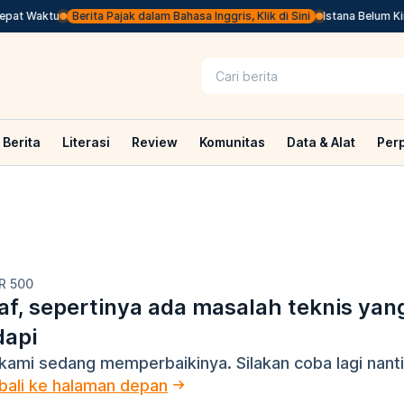
pat Waktu
Berita Pajak dalam Bahasa Inggris, Klik di Sini
Istana Belum Kir
Berita
Literasi
Review
Komunitas
Data & Alat
Per
R 500
f, sepertinya ada masalah teknis yan
dapi
kami sedang memperbaikinya. Silakan coba lagi nanti
ali ke halaman depan