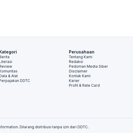
Kategori
Perusahaan
Berita
Tentang Kami
Literasi
Redaksi
Review
Pedoman Media Siber
Komunitas
Disclaimer
Data & Alat
Kontak Kami
Perpajakan DDTC
Karier
Profil & Rate Card
formation. Dilarang distribusi tanpa izin dari DDTC.