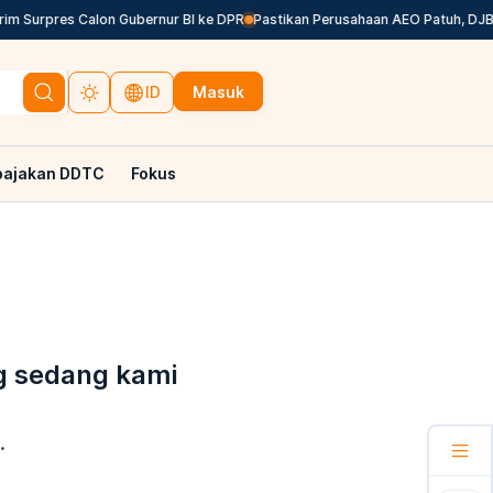
im Surpres Calon Gubernur BI ke DPR
Pastikan Perusahaan AEO Patuh, DJBC 
Masuk
ID
pajakan DDTC
Fokus
g sedang kami
.