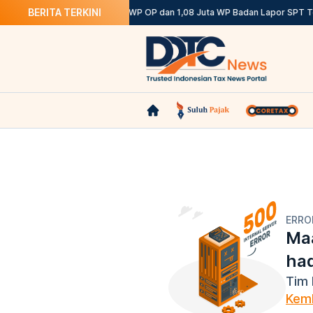
BERITA TERKINI
Ketentuannya
DJP: 12,12 Juta WP OP dan 1,08 Juta WP Badan Lapor SPT Te
ERRO
Maa
ha
Tim 
Kemb