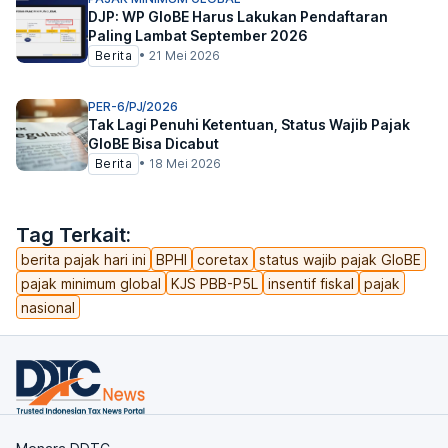
DJP: WP GloBE Harus Lakukan Pendaftaran
Paling Lambat September 2026
Berita
•
21 Mei 2026
PER-6/PJ/2026
Tak Lagi Penuhi Ketentuan, Status Wajib Pajak
GloBE Bisa Dicabut
Berita
•
18 Mei 2026
Tag Terkait:
berita pajak hari ini
BPHI
coretax
status wajib pajak GloBE
pajak minimum global
KJS PBB-P5L
insentif fiskal
pajak
nasional