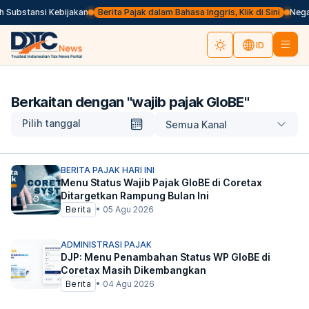
Substansi Kebijakan
Berita Pajak dalam Bahasa Inggris, Klik di Sini
Negar
ID
Berkaitan dengan "
wajib pajak GloBE
"
Pilih tanggal
Semua Kanal
BERITA PAJAK HARI INI
Menu Status Wajib Pajak GloBE di Coretax
Ditargetkan Rampung Bulan Ini
Berita
•
05 Agu 2026
ADMINISTRASI PAJAK
DJP: Menu Penambahan Status WP GloBE di
Coretax Masih Dikembangkan
Berita
•
04 Agu 2026