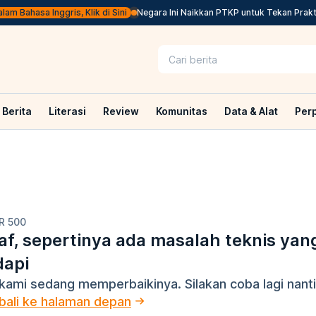
m Bahasa Inggris, Klik di Sini
Negara Ini Naikkan PTKP untuk Tekan Praktik
Berita
Literasi
Review
Komunitas
Data & Alat
Per
R 500
f, sepertinya ada masalah teknis yan
dapi
kami sedang memperbaikinya. Silakan coba lagi nanti
ali ke halaman depan