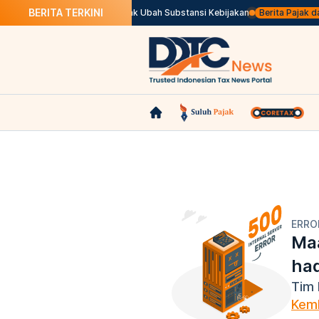
BERITA TERKINI
nundaan Pajak Marketplace Tak Ubah Substansi Kebijakan
Berita Pajak dala
ERRO
Maa
ha
Tim 
Kemb