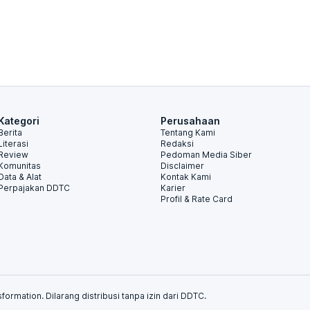
Kategori
Perusahaan
Berita
Tentang Kami
Literasi
Redaksi
Review
Pedoman Media Siber
Komunitas
Disclaimer
Data & Alat
Kontak Kami
Perpajakan DDTC
Karier
Profil & Rate Card
formation. Dilarang distribusi tanpa izin dari DDTC.