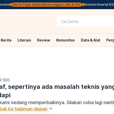
etax
Berita Pajak dalam Bahasa Inggris, Klik di Sini
Ekonomi Kuartal II/20
Berita
Literasi
Review
Komunitas
Data & Alat
Per
R 500
f, sepertinya ada masalah teknis yan
dapi
kami sedang memperbaikinya. Silakan coba lagi nanti
ali ke halaman depan