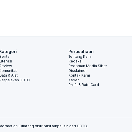
Kategori
Perusahaan
Berita
Tentang Kami
Literasi
Redaksi
Review
Pedoman Media Siber
Komunitas
Disclaimer
Data & Alat
Kontak Kami
Perpajakan DDTC
Karier
Profil & Rate Card
formation. Dilarang distribusi tanpa izin dari DDTC.