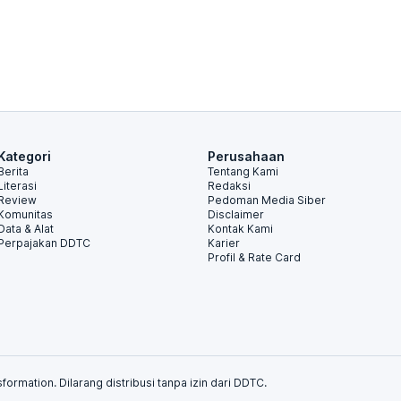
Kategori
Perusahaan
Berita
Tentang Kami
Literasi
Redaksi
Review
Pedoman Media Siber
Komunitas
Disclaimer
Data & Alat
Kontak Kami
Perpajakan DDTC
Karier
Profil & Rate Card
formation. Dilarang distribusi tanpa izin dari DDTC.