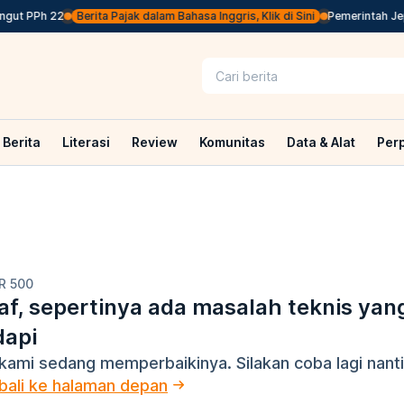
gut PPh 22
Berita Pajak dalam Bahasa Inggris, Klik di Sini
Pemerintah Jepa
Berita
Literasi
Review
Komunitas
Data & Alat
Per
R 500
f, sepertinya ada masalah teknis yan
dapi
kami sedang memperbaikinya. Silakan coba lagi nanti
ali ke halaman depan