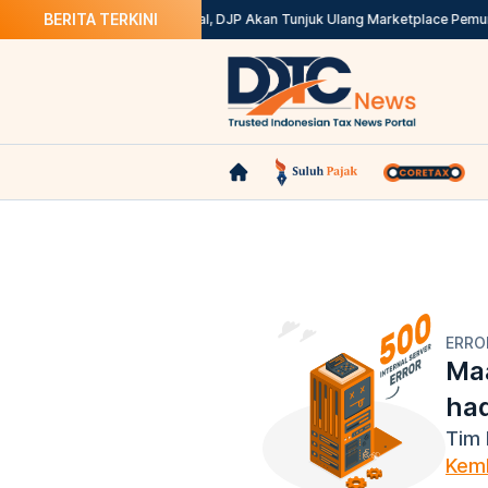
BERITA TERKINI
 Ini Solusinya
Kepdirjen Batal, DJP Akan Tunjuk Ulang Marketplace Pemun
ERRO
Maa
ha
Tim 
Kemb