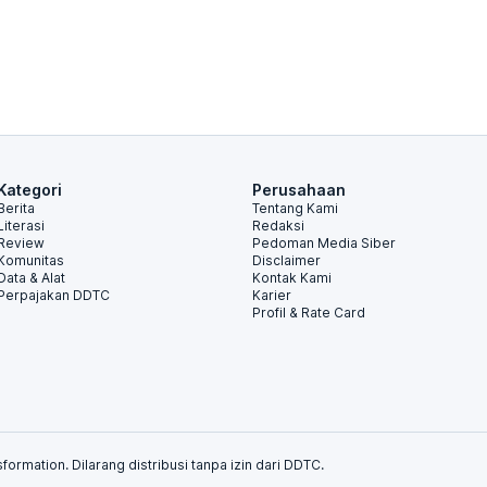
Kategori
Perusahaan
Berita
Tentang Kami
Literasi
Redaksi
Review
Pedoman Media Siber
Komunitas
Disclaimer
Data & Alat
Kontak Kami
Perpajakan DDTC
Karier
Profil & Rate Card
formation. Dilarang distribusi tanpa izin dari DDTC.