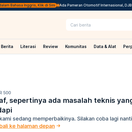
lam Bahasa Inggris, Klik di Sini
Ada Pameran Otomotif Internasional, DJBC
Berita
Literasi
Review
Komunitas
Data & Alat
Per
R 500
f, sepertinya ada masalah teknis yan
dapi
kami sedang memperbaikinya. Silakan coba lagi nanti
ali ke halaman depan