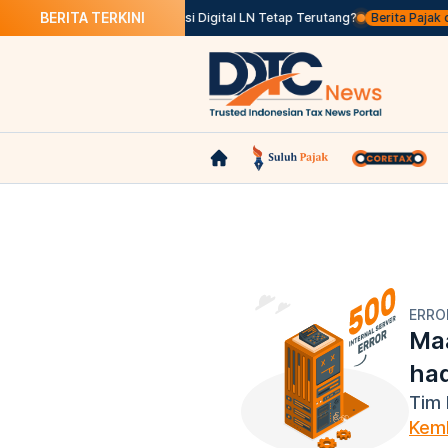
BERITA TERKINI
 PMSE, Apakah PPN Transaksi Digital LN Tetap Terutang?
Berita Pajak da
ERRO
Maa
ha
Tim 
Kemb