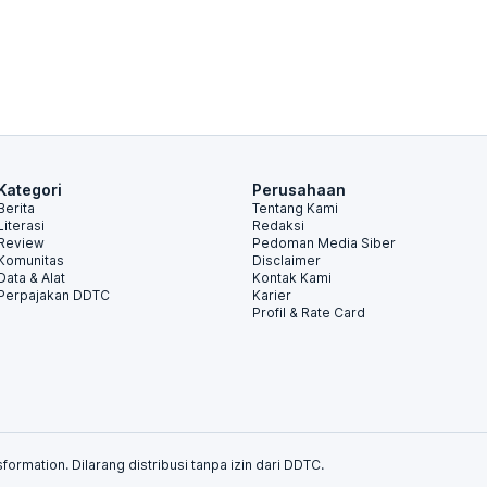
Kategori
Perusahaan
Berita
Tentang Kami
Literasi
Redaksi
Review
Pedoman Media Siber
Komunitas
Disclaimer
Data & Alat
Kontak Kami
Perpajakan DDTC
Karier
Profil & Rate Card
formation. Dilarang distribusi tanpa izin dari DDTC.