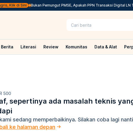
lik di Sini
Bukan Pemungut PMSE, Apakah PPN Transaksi Digital LN Tetap
Berita
Literasi
Review
Komunitas
Data & Alat
Per
R 500
f, sepertinya ada masalah teknis yan
dapi
kami sedang memperbaikinya. Silakan coba lagi nanti
ali ke halaman depan