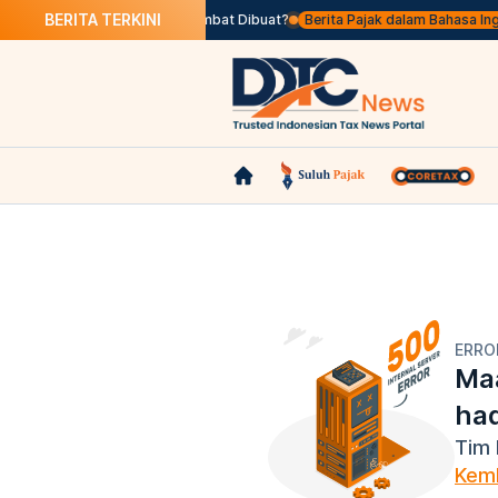
BERITA TERKINI
Apa Itu Faktur Pajak Terlambat Dibuat?
Berita Pajak dalam Bahasa Inggris, K
ERRO
Maa
ha
Tim 
Kemb