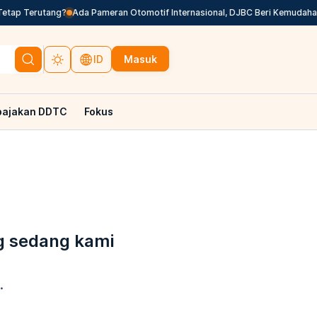
 Terutang?
Ada Pameran Otomotif Internasional, DJBC Beri Kemudahan La
Masuk
ID
pajakan DDTC
Fokus
g sedang kami
.