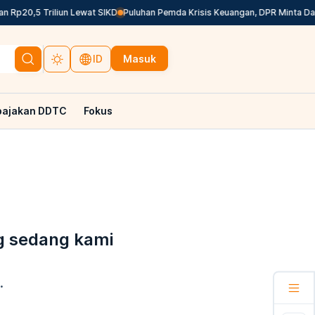
Rp20,5 Triliun Lewat SIKD
Puluhan Pemda Krisis Keuangan, DPR Minta Dana
Masuk
ID
pajakan DDTC
Fokus
g sedang kami
.