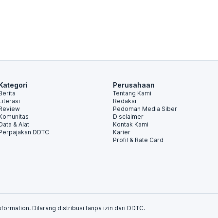
Kategori
Perusahaan
Berita
Tentang Kami
Literasi
Redaksi
Review
Pedoman Media Siber
Komunitas
Disclaimer
Data & Alat
Kontak Kami
Perpajakan DDTC
Karier
Profil & Rate Card
formation. Dilarang distribusi tanpa izin dari DDTC.