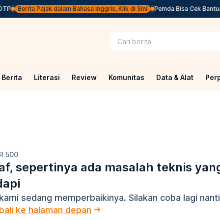
TP
Berita Pajak dalam Bahasa Inggris, Klik di Sini
Pemda Bisa Cek Bantuan 
Berita
Literasi
Review
Komunitas
Data & Alat
Per
R 500
f, sepertinya ada masalah teknis yan
dapi
kami sedang memperbaikinya. Silakan coba lagi nanti
ali ke halaman depan