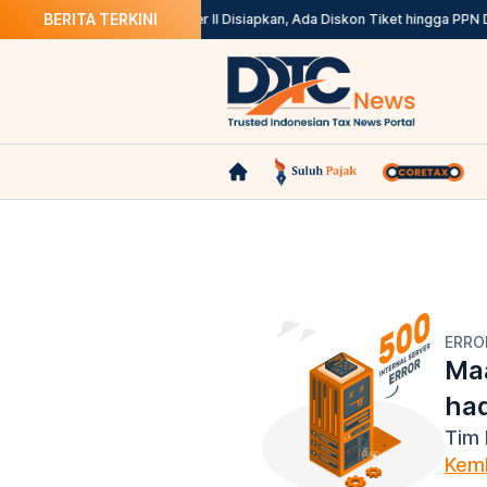
BERITA TERKINI
31 Agustus
Stimulus Semester II Disiapkan, Ada Diskon Tiket hingga PPN D
ERRO
Maa
ha
Tim 
Kemb