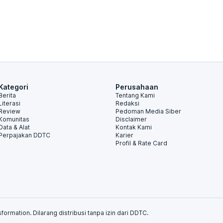
Kategori
Perusahaan
Berita
Tentang Kami
Literasi
Redaksi
Review
Pedoman Media Siber
Komunitas
Disclaimer
Data & Alat
Kontak Kami
Perpajakan DDTC
Karier
Profil & Rate Card
formation. Dilarang distribusi tanpa izin dari DDTC.