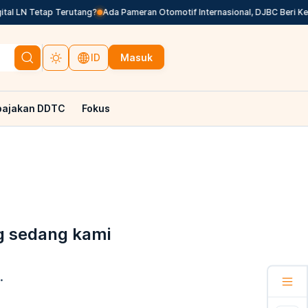
al LN Tetap Terutang?
Ada Pameran Otomotif Internasional, DJBC Beri Ke
Masuk
ID
pajakan DDTC
Fokus
g sedang kami
.