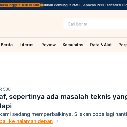
a Inggris, Klik di Sini
Bukan Pemungut PMSE, Apakah PPN Transaksi Digit
Berita
Literasi
Review
Komunitas
Data & Alat
Per
R 500
f, sepertinya ada masalah teknis yan
dapi
kami sedang memperbaikinya. Silakan coba lagi nanti
ali ke halaman depan