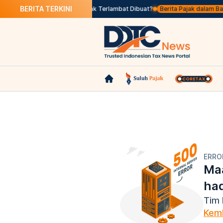
BERITA TERKINI
s Seleksi
Apa Itu Faktur Pajak Terlambat Dibuat?
Berita Pajak dalam Bahas
ERRO
Maa
ha
Tim 
Kemb