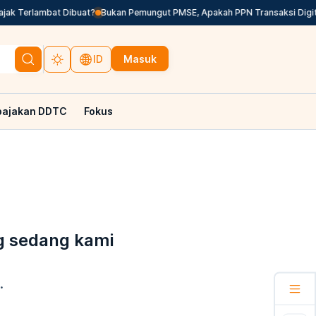
jak Terlambat Dibuat?
Bukan Pemungut PMSE, Apakah PPN Transaksi Digital
Masuk
ID
pajakan DDTC
Fokus
g sedang kami
.