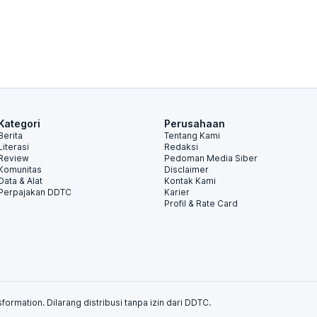
Kategori
Perusahaan
Berita
Tentang Kami
Literasi
Redaksi
Review
Pedoman Media Siber
Komunitas
Disclaimer
Data & Alat
Kontak Kami
Perpajakan DDTC
Karier
Profil & Rate Card
formation. Dilarang distribusi tanpa izin dari DDTC.