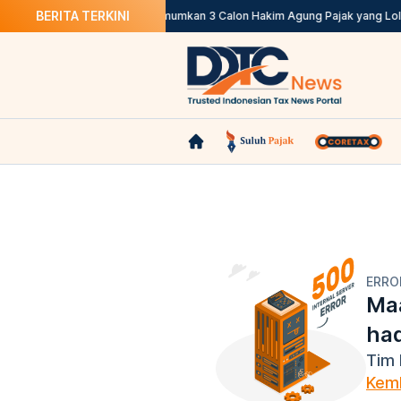
BERITA TERKINI
tplace Pemungut Pajak
KY Umumkan 3 Calon Hakim Agung Pajak yang Lolos
ERRO
Maa
ha
Tim 
Kemb