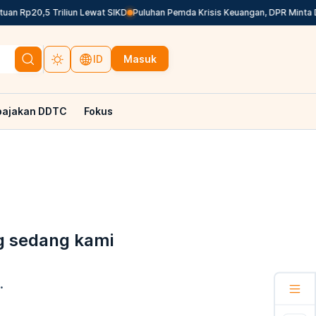
an Rp20,5 Triliun Lewat SIKD
Puluhan Pemda Krisis Keuangan, DPR Minta Da
Masuk
ID
pajakan DDTC
Fokus
g sedang kami
.