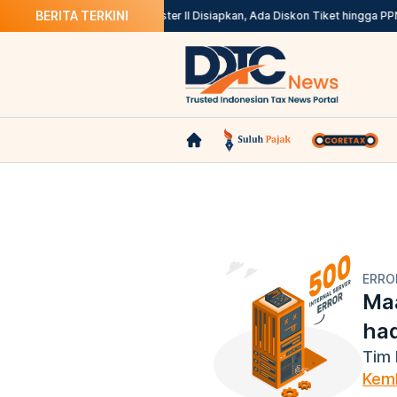
BERITA TERKINI
i 31 Agustus
Stimulus Semester II Disiapkan, Ada Diskon Tiket hingga PP
ERRO
Maa
ha
Tim 
Kemb