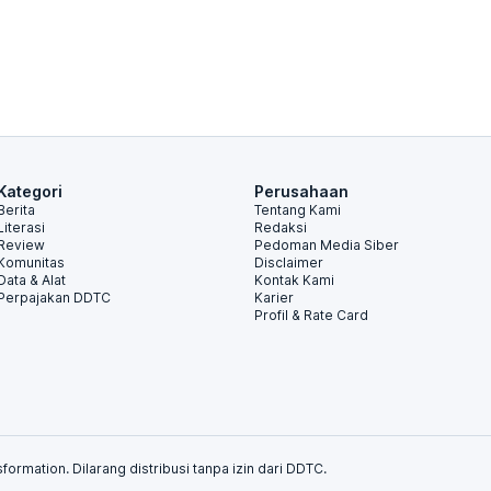
Kategori
Perusahaan
Berita
Tentang Kami
Literasi
Redaksi
Review
Pedoman Media Siber
Komunitas
Disclaimer
Data & Alat
Kontak Kami
Perpajakan DDTC
Karier
Profil & Rate Card
formation. Dilarang distribusi tanpa izin dari DDTC.