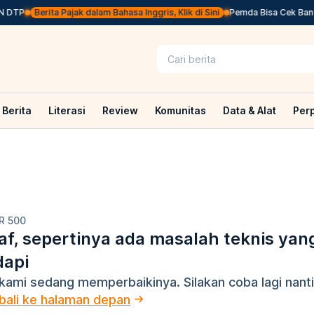
N DTP
Berita Pajak dalam Bahasa Inggris, Klik di Sini
Pemda Bisa Cek Bantu
Berita
Literasi
Review
Komunitas
Data & Alat
Per
R 500
f, sepertinya ada masalah teknis yan
dapi
kami sedang memperbaikinya. Silakan coba lagi nanti
ali ke halaman depan