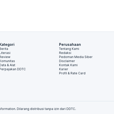
Kategori
Perusahaan
Berita
Tentang Kami
Literasi
Redaksi
Review
Pedoman Media Siber
Komunitas
Disclaimer
Data & Alat
Kontak Kami
Perpajakan DDTC
Karier
Profil & Rate Card
formation. Dilarang distribusi tanpa izin dari DDTC.