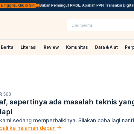
ggris, Klik di Sini
Bukan Pemungut PMSE, Apakah PPN Transaksi Digital 
Berita
Literasi
Review
Komunitas
Data & Alat
Per
R 500
f, sepertinya ada masalah teknis yan
dapi
kami sedang memperbaikinya. Silakan coba lagi nanti
ali ke halaman depan