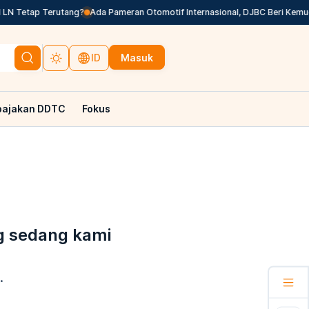
LN Tetap Terutang?
Ada Pameran Otomotif Internasional, DJBC Beri Kemud
Masuk
ID
pajakan DDTC
Fokus
g sedang kami
.