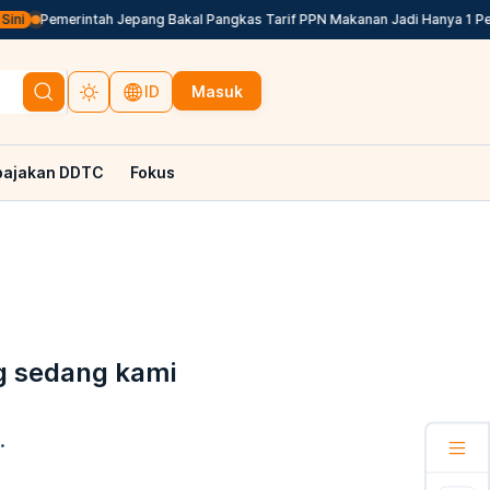
ini
Pemerintah Jepang Bakal Pangkas Tarif PPN Makanan Jadi Hanya 1 Per
Masuk
ID
pajakan DDTC
Fokus
g sedang kami
.