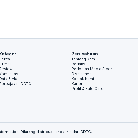
Kategori
Perusahaan
Berita
Tentang Kami
Literasi
Redaksi
Review
Pedoman Media Siber
Komunitas
Disclaimer
Data & Alat
Kontak Kami
Perpajakan DDTC
Karier
Profil & Rate Card
formation. Dilarang distribusi tanpa izin dari DDTC.