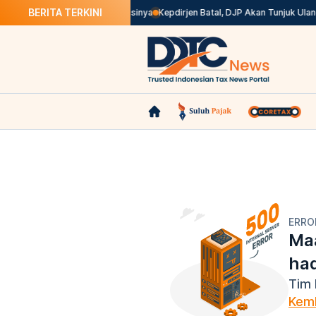
BERITA TERKINI
ak Valid di Coretax? Ini Solusinya
Kepdirjen Batal, DJP Akan Tunjuk Ulan
ERRO
Maa
ha
Tim 
Kemb