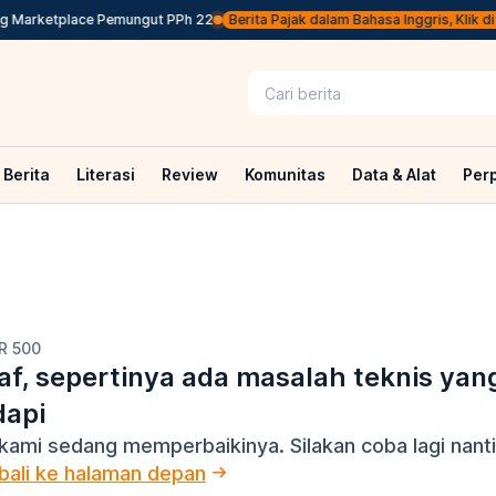
g Marketplace Pemungut PPh 22
Berita Pajak dalam Bahasa Inggris, Klik di S
Berita
Literasi
Review
Komunitas
Data & Alat
Per
R 500
f, sepertinya ada masalah teknis yan
dapi
kami sedang memperbaikinya. Silakan coba lagi nanti
ali ke halaman depan