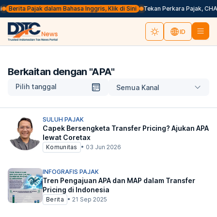
Berita Pajak dalam Bahasa Inggris, Klik di Sini
Tekan Perkara Pajak, CHA 
ID
Berkaitan dengan "
APA
"
Pilih tanggal
Semua Kanal
SULUH PAJAK
Capek Bersengketa Transfer Pricing? Ajukan APA
lewat Coretax
Komunitas
•
03 Jun 2026
INFOGRAFIS PAJAK
Tren Pengajuan APA dan MAP dalam Transfer
Pricing di Indonesia
Berita
•
21 Sep 2025