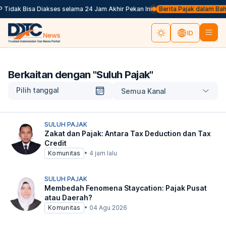
Tidak Bisa Diakses selama 24 Jam Akhir Pekan Ini
Berita Pajak dalam Bahasa
ID
Berkaitan dengan "
Suluh Pajak
"
Pilih tanggal
Semua Kanal
SULUH PAJAK
Zakat dan Pajak: Antara Tax Deduction dan Tax
Credit
Komunitas
•
4 jam lalu
SULUH PAJAK
Membedah Fenomena Staycation: Pajak Pusat
atau Daerah?
Komunitas
•
04 Agu 2026