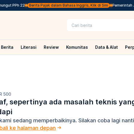
ungut PPh 22
Berita Pajak dalam Bahasa Inggris, Klik di Sini
Pemerintah Je
Berita
Literasi
Review
Komunitas
Data & Alat
Per
R 500
f, sepertinya ada masalah teknis yan
dapi
kami sedang memperbaikinya. Silakan coba lagi nanti
ali ke halaman depan