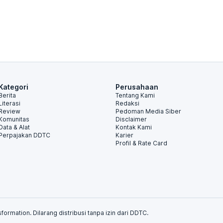
Kategori
Perusahaan
Berita
Tentang Kami
Literasi
Redaksi
Review
Pedoman Media Siber
Komunitas
Disclaimer
Data & Alat
Kontak Kami
Perpajakan DDTC
Karier
Profil & Rate Card
formation. Dilarang distribusi tanpa izin dari DDTC.