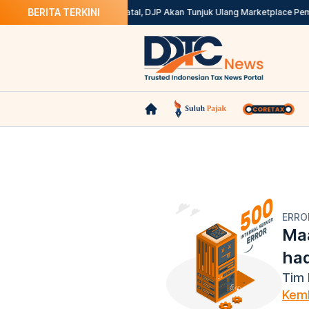
BERITA TERKINI
ax? Ini Solusinya
Kepdirjen Batal, DJP Akan Tunjuk Ulang Marketplace Pem
ERRO
Maa
ha
Tim 
Kemb