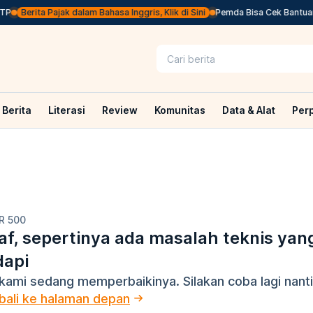
P
Berita Pajak dalam Bahasa Inggris, Klik di Sini
Pemda Bisa Cek Bantuan R
Berita
Literasi
Review
Komunitas
Data & Alat
Per
R 500
f, sepertinya ada masalah teknis yan
dapi
kami sedang memperbaikinya. Silakan coba lagi nanti
ali ke halaman depan