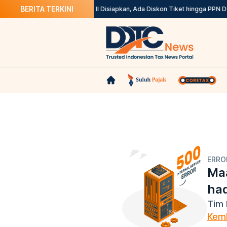
BERITA TERKINI
1 Agustus
Stimulus Semester II Disiapkan, Ada Diskon Tiket hingga PPN DT
ERRO
Maa
ha
Tim 
Kemb