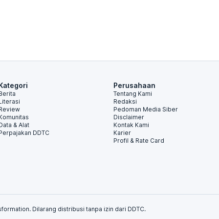
Kategori
Perusahaan
Berita
Tentang Kami
Literasi
Redaksi
Review
Pedoman Media Siber
Komunitas
Disclaimer
Data & Alat
Kontak Kami
Perpajakan DDTC
Karier
Profil & Rate Card
formation. Dilarang distribusi tanpa izin dari DDTC.