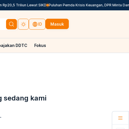
p20,5 Triliun Lewat SIKD
Puluhan Pemda Krisis Keuangan, DPR Minta Dana 
Masuk
ID
pajakan DDTC
Fokus
g sedang kami
.