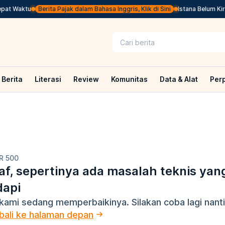
at Waktu
Berita Pajak dalam Bahasa Inggris, Klik di Sini
Istana Belum Kiri
Berita
Literasi
Review
Komunitas
Data & Alat
Per
R 500
f, sepertinya ada masalah teknis yan
dapi
kami sedang memperbaikinya. Silakan coba lagi nanti
ali ke halaman depan