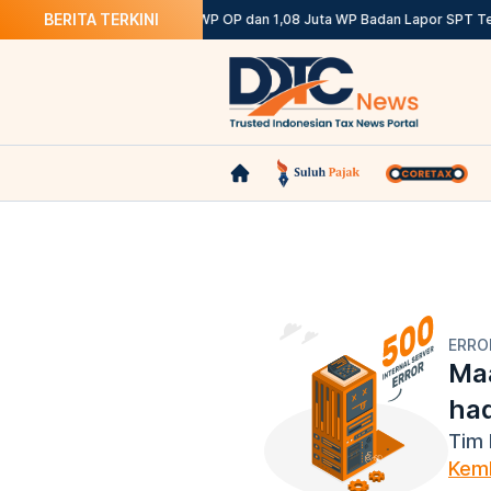
BERITA TERKINI
Ketentuannya
DJP: 12,12 Juta WP OP dan 1,08 Juta WP Badan Lapor SPT Tep
ERRO
Maa
ha
Tim 
Kemb