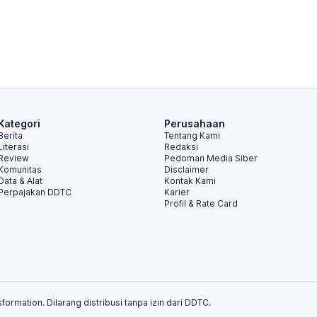
Kategori
Perusahaan
Berita
Tentang Kami
Literasi
Redaksi
Review
Pedoman Media Siber
Komunitas
Disclaimer
Data & Alat
Kontak Kami
Perpajakan DDTC
Karier
Profil & Rate Card
formation. Dilarang distribusi tanpa izin dari DDTC.