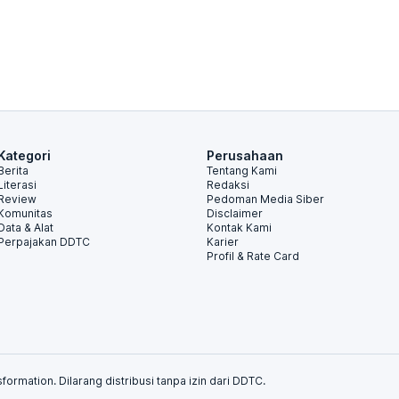
Kategori
Perusahaan
Berita
Tentang Kami
Literasi
Redaksi
Review
Pedoman Media Siber
Komunitas
Disclaimer
Data & Alat
Kontak Kami
Perpajakan DDTC
Karier
Profil & Rate Card
formation. Dilarang distribusi tanpa izin dari DDTC.