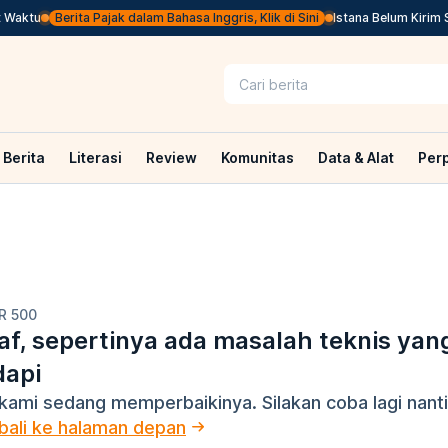
Waktu
Berita Pajak dalam Bahasa Inggris, Klik di Sini
Istana Belum Kirim S
Berita
Literasi
Review
Komunitas
Data & Alat
Per
R 500
f, sepertinya ada masalah teknis yan
dapi
kami sedang memperbaikinya. Silakan coba lagi nanti
ali ke halaman depan