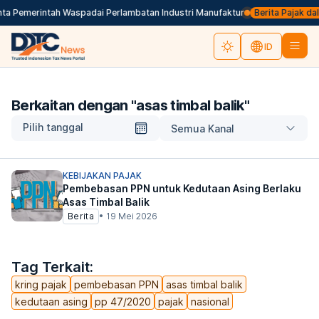
ta Pemerintah Waspadai Perlambatan Industri Manufaktur
Berita Pajak dala
ID
Berkaitan dengan "
asas timbal balik
"
Pilih tanggal
Semua Kanal
KEBIJAKAN PAJAK
Pembebasan PPN untuk Kedutaan Asing Berlaku
Asas Timbal Balik
Berita
•
19 Mei 2026
Tag Terkait:
kring pajak
pembebasan PPN
asas timbal balik
kedutaan asing
pp 47/2020
pajak
nasional