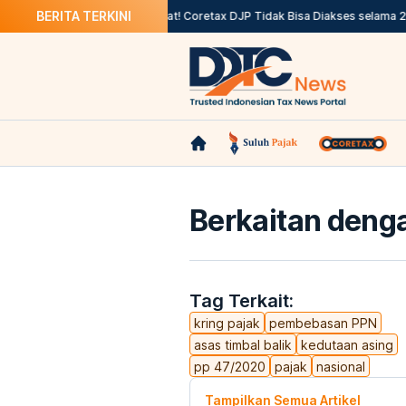
BERITA TERKINI
P Dicegah ke Luar Negeri
Catat! Coretax DJP Tidak Bisa Diakses selama 24 
Berkaitan denga
Tag Terkait:
kring pajak
pembebasan PPN
asas timbal balik
kedutaan asing
pp 47/2020
pajak
nasional
Tampilkan Semua Artikel