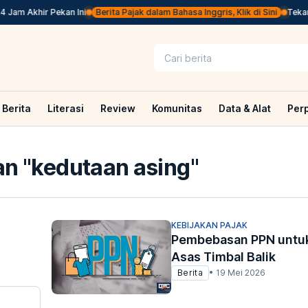
Jam Akhir Pekan Ini
Berita Pajak dalam Bahasa Inggris, Klik di Sini
Tekan P
Berita
Literasi
Review
Komunitas
Data & Alat
Per
n "
kedutaan asing
"
KEBIJAKAN PAJAK
Pembebasan PPN untuk
Asas Timbal Balik
Berita
•
19 Mei 2026