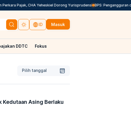
erkara Pajak, CHA Yeheskiel Dorong Yurisprudensi
BPS: Pengangguran di 
Masuk
ID
pajakan DDTC
Fokus
Pilih tanggal
 Kedutaan Asing Berlaku