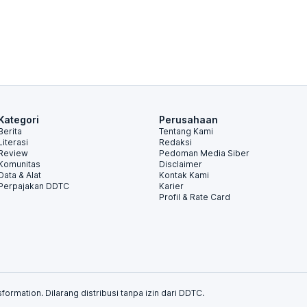
Kategori
Perusahaan
Berita
Tentang Kami
Literasi
Redaksi
Review
Pedoman Media Siber
Komunitas
Disclaimer
Data & Alat
Kontak Kami
Perpajakan DDTC
Karier
Profil & Rate Card
formation. Dilarang distribusi tanpa izin dari DDTC.