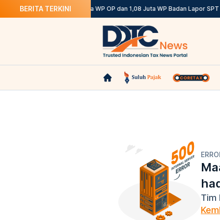
BERITA TERKINI
i Ketentuannya
DJP: 12,12 Juta WP OP dan 1,08 Juta WP Badan Lapor SPT 
ERRO
Maa
ha
Tim 
Kemb