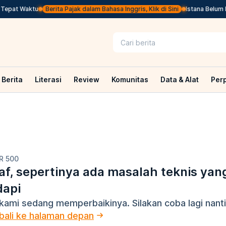
Tepat Waktu
Berita Pajak dalam Bahasa Inggris, Klik di Sini
Istana Belum Ki
Berita
Literasi
Review
Komunitas
Data & Alat
Per
R 500
f, sepertinya ada masalah teknis yan
dapi
kami sedang memperbaikinya. Silakan coba lagi nanti
ali ke halaman depan