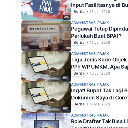
Input Fasilitasnya di B
Berita
•
16 Jun 2026
ADMINISTRASI PAJAK
Pegawai Tetap Dipinda
Perlukah Buat BPA1?
Berita
•
16 Jun 2026
ADMINISTRASI PAJAK
Tiga Jenis Kode Objek
PPh WP UMKM, Apa Sa
Berita
•
16 Jun 2026
ADMINISTRASI PAJAK
Ingat! Bupot Tak Lagi
Dokumen Saya di Core
Berita
•
17 Mei 2026
ADMINISTRASI PAJAK
Role Drafter Tak Bisa 