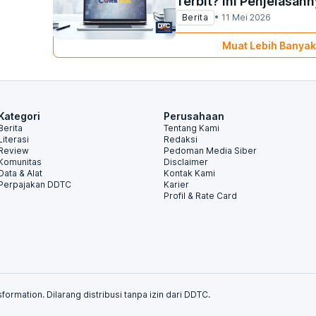
Terbit? Ini Penjelasan
Berita
•
11 Mei 2026
Muat Lebih Banyak
Kategori
Perusahaan
Berita
Tentang Kami
Literasi
Redaksi
Review
Pedoman Media Siber
Komunitas
Disclaimer
Data & Alat
Kontak Kami
Perpajakan DDTC
Karier
Profil & Rate Card
formation. Dilarang distribusi tanpa izin dari DDTC.