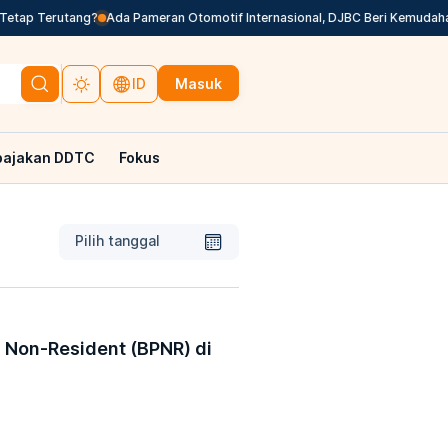
ap Terutang?
Ada Pameran Otomotif Internasional, DJBC Beri Kemudahan L
Masuk
ID
pajakan DDTC
Fokus
Pilih tanggal
g Non-Resident (BPNR) di