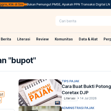
 Klik di Sini
Bukan Pemungut PMSE, Apakah PPN Transaksi Digital LN Tet
Berita
Literasi
Review
Komunitas
Data & Alat
Per
n "
bupot
"
TIPS PAJAK
Cara Buat Bukti Poton
Coretax DJP
ot
Literasi
•
14 Jul 2026
m
ADMINISTRASI PAJAK