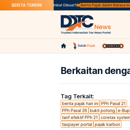
BERITA TERKINI
Apa Itu Faktur Pajak Terlambat Dibuat?
Berita Pajak dalam Bahasa Inggris,
Berkaitan denga
Tag Terkait:
berita pajak hari ini
PPh Pasal 21
PPh Pasal 26
bukti potong
e-Bup
tarif efektif PPh 21
coretax syste
taxpayer portal
pajak karbon