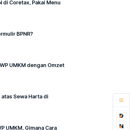
 di Coretax, Pakai Menu
ormulir BPNR?
uk WP UMKM dengan Omzet
 atas Sewa Harta di
WP UMKM, Gimana Cara