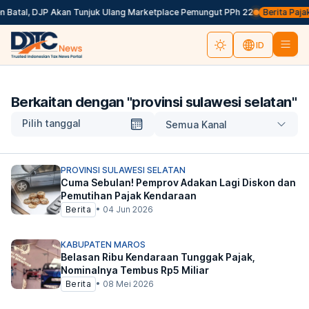
 Batal, DJP Akan Tunjuk Ulang Marketplace Pemungut PPh 22
Berita Pajak 
ID
Berkaitan dengan "
provinsi sulawesi selatan
"
Pilih tanggal
Semua Kanal
PROVINSI SULAWESI SELATAN
Cuma Sebulan! Pemprov Adakan Lagi Diskon dan
Pemutihan Pajak Kendaraan
Berita
•
04 Jun 2026
KABUPATEN MAROS
Belasan Ribu Kendaraan Tunggak Pajak,
Nominalnya Tembus Rp5 Miliar
Berita
•
08 Mei 2026