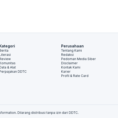
Kategori
Perusahaan
Berita
Tentang Kami
Literasi
Redaksi
Review
Pedoman Media Siber
Komunitas
Disclaimer
Data & Alat
Kontak Kami
Perpajakan DDTC
Karier
Profil & Rate Card
formation. Dilarang distribusi tanpa izin dari DDTC.