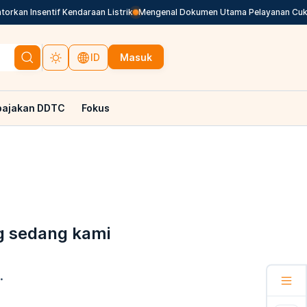
kan Insentif Kendaraan Listrik
Mengenal Dokumen Utama Pelayanan Cuka
Masuk
ID
pajakan DDTC
Fokus
g sedang kami
.