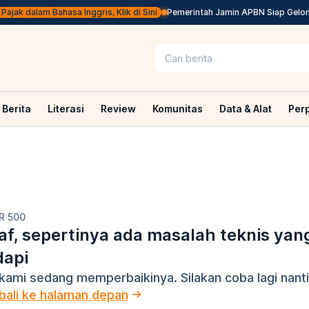
ajak dalam Bahasa Inggris, Klik di Sini
Pemerintah Jamin APBN Siap Gelontor
Berita
Literasi
Review
Komunitas
Data & Alat
Per
R 500
f, sepertinya ada masalah teknis yan
dapi
kami sedang memperbaikinya. Silakan coba lagi nanti
ali ke halaman depan