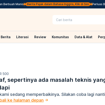
 Berbuah Manis
Berita Pajak dalam Bahasa Inggris, Klik di Sini
Perluas Ba
Berita
Literasi
Review
Komunitas
Data & Alat
Per
R 500
f, sepertinya ada masalah teknis yan
dapi
kami sedang memperbaikinya. Silakan coba lagi nanti
ali ke halaman depan