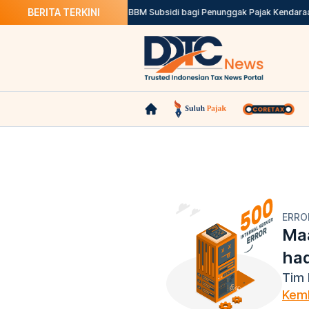
BERITA TERKINI
umbuh 5,29 Persen
Larangan BBM Subsidi bagi Penunggak Pajak Kendaraan
ERRO
Maa
ha
Tim 
Kemb