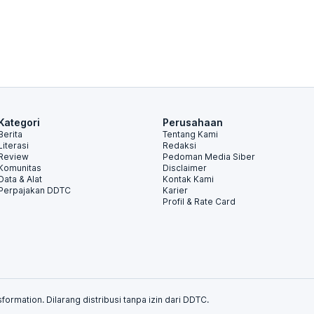
Kategori
Perusahaan
Berita
Tentang Kami
Literasi
Redaksi
Review
Pedoman Media Siber
Komunitas
Disclaimer
Data & Alat
Kontak Kami
Perpajakan DDTC
Karier
Profil & Rate Card
formation. Dilarang distribusi tanpa izin dari DDTC.