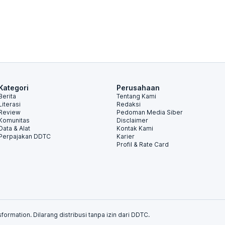
Kategori
Perusahaan
Berita
Tentang Kami
Literasi
Redaksi
Review
Pedoman Media Siber
Komunitas
Disclaimer
Data & Alat
Kontak Kami
Perpajakan DDTC
Karier
Profil & Rate Card
formation. Dilarang distribusi tanpa izin dari DDTC.