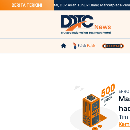
BERITA TERKINI
x? Ini Solusinya
Kepdirjen Batal, DJP Akan Tunjuk Ulang Marketplace Pemu
ERRO
Maa
ha
Tim 
Kemb