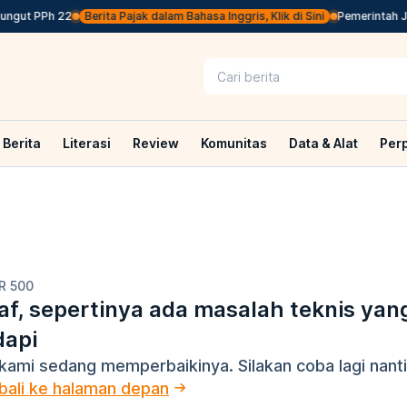
ngut PPh 22
Berita Pajak dalam Bahasa Inggris, Klik di Sini
Pemerintah Je
Berita
Literasi
Review
Komunitas
Data & Alat
Per
R 500
f, sepertinya ada masalah teknis yan
dapi
kami sedang memperbaikinya. Silakan coba lagi nanti
ali ke halaman depan