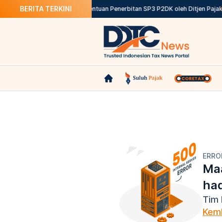
BERITA TERKINI
Chelsea–AC Milan di GBK
Ketentuan Penerbitan SP3 P2DK oleh Ditjen Pajak
ERRO
Maa
ha
Tim 
Kemb