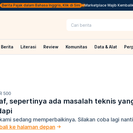
erita Pajak dalam Bahasa Inggris, Klik di Sini
Marketplace Wajib Kembalikan
Berita
Literasi
Review
Komunitas
Data & Alat
Per
R 500
f, sepertinya ada masalah teknis yan
dapi
kami sedang memperbaikinya. Silakan coba lagi nanti
ali ke halaman depan