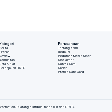
Kategori
Perusahaan
Berita
Tentang Kami
Literasi
Redaksi
Review
Pedoman Media Siber
Komunitas
Disclaimer
Data & Alat
Kontak Kami
Perpajakan DDTC
Karier
Profil & Rate Card
formation. Dilarang distribusi tanpa izin dari DDTC.