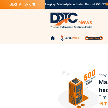
BERITA TERKINI
Sempat 5 Hari Berjalan, idEA Ungkap Marketplace Sudah Pungut PPh 22
B
ERRO
Maa
ha
Tim 
Kemb