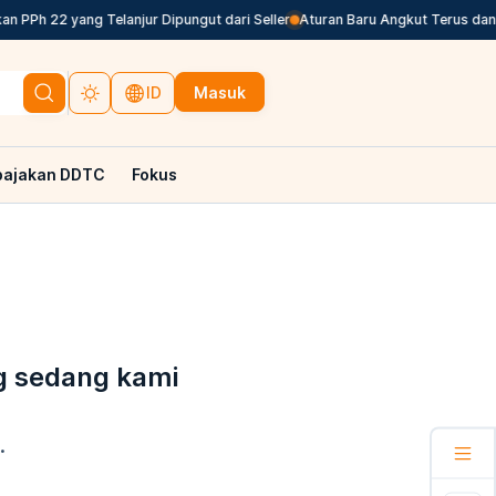
 PPh 22 yang Telanjur Dipungut dari Seller
Aturan Baru Angkut Terus dan An
Masuk
ID
pajakan DDTC
Fokus
g sedang kami
.