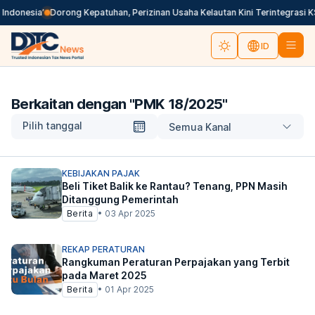
Indonesia’
Dorong Kepatuhan, Perizinan Usaha Kelautan Kini Terintegrasi K
ID
Berkaitan dengan "
PMK 18/2025
"
Pilih tanggal
Semua Kanal
KEBIJAKAN PAJAK
Beli Tiket Balik ke Rantau? Tenang, PPN Masih
Ditanggung Pemerintah
Berita
•
03 Apr 2025
REKAP PERATURAN
Rangkuman Peraturan Perpajakan yang Terbit
pada Maret 2025
Berita
•
01 Apr 2025