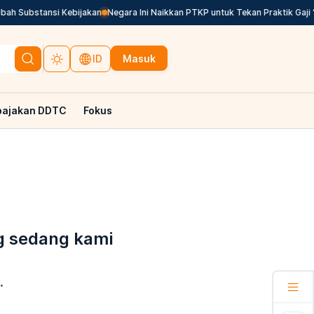
h Substansi Kebijakan
Negara Ini Naikkan PTKP untuk Tekan Praktik Gaji ‘
Masuk
ID
pajakan DDTC
Fokus
g sedang kami
.