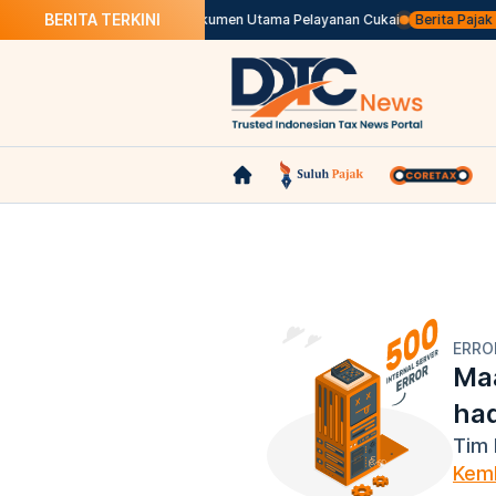
BERITA TERKINI
daraan Listrik
Mengenal Dokumen Utama Pelayanan Cukai
Berita Pajak da
ERRO
Maa
ha
Tim 
Kemb