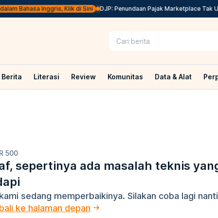
lam Bahasa Inggris, Klik di Sini
DJP: Penundaan Pajak Marketplace Tak Uba
Berita
Literasi
Review
Komunitas
Data & Alat
Per
R 500
f, sepertinya ada masalah teknis yan
dapi
kami sedang memperbaikinya. Silakan coba lagi nanti
ali ke halaman depan