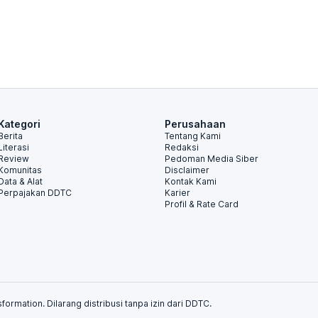
Kategori
Perusahaan
Berita
Tentang Kami
Literasi
Redaksi
Review
Pedoman Media Siber
Komunitas
Disclaimer
Data & Alat
Kontak Kami
Perpajakan DDTC
Karier
Profil & Rate Card
formation. Dilarang distribusi tanpa izin dari DDTC.