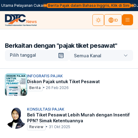
tama Pelayanan Cukai
Berita Pajak dalam Bahasa Inggris, Klik di Sini
DJP
ID
Berkaitan dengan "
pajak tiket pesawat
"
Pilih tanggal
Semua Kanal
INFOGRAFIS PAJAK
Diskon Pajak untuk Tiket Pesawat
Berita
•
26 Feb 2026
KONSULTASI PAJAK
Beli Tiket Pesawat Lebih Murah dengan Insentif
PPN? Simak Ketentuannya
Review
•
31 Okt 2025