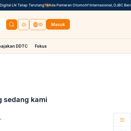
gital LN Tetap Terutang?
Ada Pameran Otomotif Internasional, DJBC Beri
Masuk
ID
pajakan DDTC
Fokus
g sedang kami
.