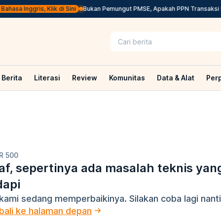
hasa Inggris, Klik di Sini
Bukan Pemungut PMSE, Apakah PPN Transaksi Di
Berita
Literasi
Review
Komunitas
Data & Alat
Per
R 500
f, sepertinya ada masalah teknis yan
dapi
kami sedang memperbaikinya. Silakan coba lagi nanti
ali ke halaman depan