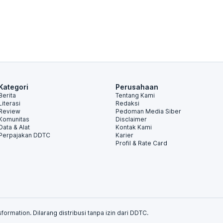
Kategori
Perusahaan
Berita
Tentang Kami
Literasi
Redaksi
Review
Pedoman Media Siber
Komunitas
Disclaimer
Data & Alat
Kontak Kami
Perpajakan DDTC
Karier
Profil & Rate Card
formation. Dilarang distribusi tanpa izin dari DDTC.