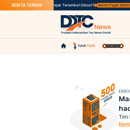
BERITA TERKINI
olos Seleksi
Apa Itu Faktur Pajak Terlambat Dibuat?
Berita Pajak dalam Ba
ERRO
Maa
ha
Tim 
Kemb