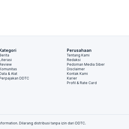
Kategori
Perusahaan
Berita
Tentang Kami
Literasi
Redaksi
Review
Pedoman Media Siber
Komunitas
Disclaimer
Data & Alat
Kontak Kami
Perpajakan DDTC
Karier
Profil & Rate Card
formation. Dilarang distribusi tanpa izin dari DDTC.