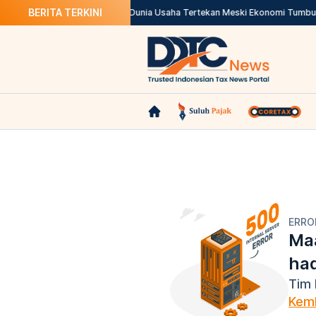
BERITA TERKINI
Unduh di Sini!
Apindo Sebut Dunia Usaha Tertekan Meski Ekonomi Tumbuh 
ERRO
Maa
ha
Tim 
Kemb