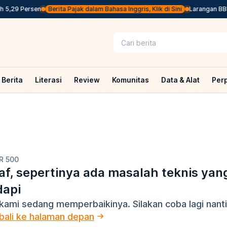
5,29 Persen
Berita Pajak dalam Bahasa Inggris, Klik di Sini
Larangan BBM 
Berita
Literasi
Review
Komunitas
Data & Alat
Per
R 500
f, sepertinya ada masalah teknis yan
dapi
kami sedang memperbaikinya. Silakan coba lagi nanti
ali ke halaman depan