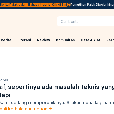
a Pajak dalam Bahasa Inggris, Klik di Sini
Pemutihan Pajak Digelar hingga 
Berita
Literasi
Review
Komunitas
Data & Alat
Per
R 500
f, sepertinya ada masalah teknis yan
dapi
kami sedang memperbaikinya. Silakan coba lagi nanti
ali ke halaman depan