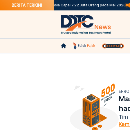
BERITA TERKINI
S: Pengangguran di Indonesia Capai 7,22 Juta Orang pada Mei 2026
Berit
ERRO
Maa
ha
Tim 
Kemb