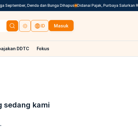
September, Denda dan Bunga Dihapus
Didanai Pajak, Purbaya Salurkan Rp20,
Masuk
ID
pajakan DDTC
Fokus
g sedang kami
.