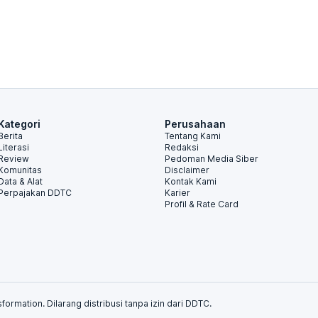
Kategori
Perusahaan
Berita
Tentang Kami
Literasi
Redaksi
Review
Pedoman Media Siber
Komunitas
Disclaimer
Data & Alat
Kontak Kami
Perpajakan DDTC
Karier
Profil & Rate Card
formation. Dilarang distribusi tanpa izin dari DDTC.