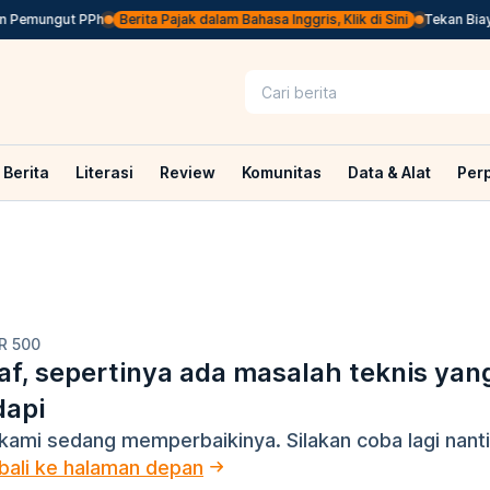
n Pemungut PPh
Berita Pajak dalam Bahasa Inggris, Klik di Sini
Tekan Biaya
Berita
Literasi
Review
Komunitas
Data & Alat
Per
R 500
f, sepertinya ada masalah teknis yan
dapi
kami sedang memperbaikinya. Silakan coba lagi nanti
ali ke halaman depan