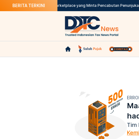
BERITA TERKINI
ajak Sewa Rumah
DJP Teliti Marketplace yang Minta Pencabutan Penunjuka
ERRO
Maa
ha
Tim 
Kemb