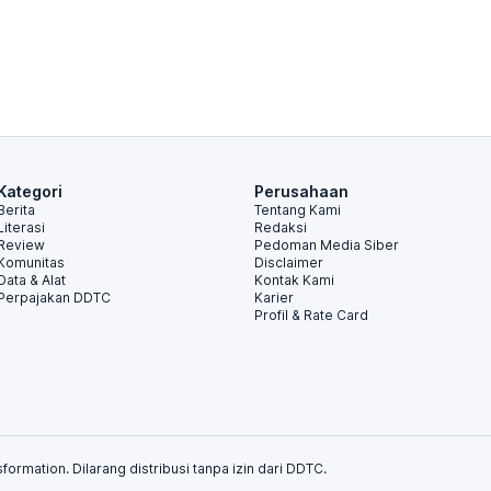
Kategori
Perusahaan
Berita
Tentang Kami
Literasi
Redaksi
Review
Pedoman Media Siber
Komunitas
Disclaimer
Data & Alat
Kontak Kami
Perpajakan DDTC
Karier
Profil & Rate Card
formation. Dilarang distribusi tanpa izin dari DDTC.